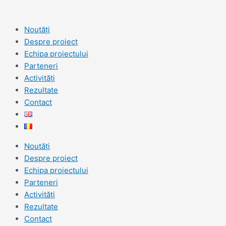
Skip
Post
Type
Name*
Email*
to
navigation
here..
content
Noutăți
Despre proiect
Echipa proiectului
Parteneri
Activități
Rezultate
Contact
Noutăți
Despre proiect
Echipa proiectului
Parteneri
Activități
Rezultate
Contact