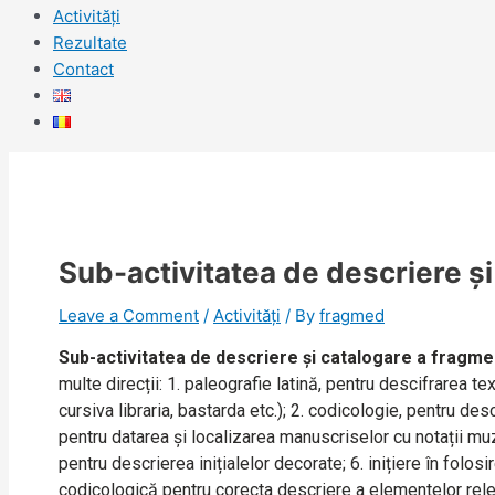
Activități
Rezultate
Contact
Sub-activitatea de descriere și
Leave a Comment
/
Activități
/ By
fragmed
Sub-activitatea de descriere și catalogare
a fragme
multe direcții: 1. paleografie latină, pentru descifrarea te
cursiva libraria, bastarda etc.); 2. codicologie, pentru d
pentru datarea și localizarea manuscriselor cu notații muzi
pentru descrierea inițialelor decorate; 6. inițiere în folos
codicologică pentru corecta descriere a elementelor rele