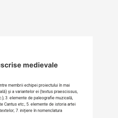
scrise medievale
tre membrii echipei proiectului în mai
ală) și a variantelor ei (textus praescissus,
tc.); 3. elemente de paleografie muzicală,
te Cantus etc.; 5. elemente de istoria artei
textelor; 7. inițiere în nomenclatura