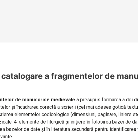
 catalogare
a fragmentelor de manu
ntelor de manuscrise medievale
a presupus formarea a doi din
xtelor și încadrarea corectă a scrierii (cel mai adesea gotică textu
escrierea elementelor codicologice (dimensiuni, paginare, liniere e
cale; 4. elemente de liturgică și inițiere în folosirea bazei de da
irea bazelor de date și în literatura secundară pentru identificarea 
vante.