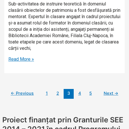
Sub-activitatea de instruire teoretică în domeniul
clasării obiectelor de patrimoniu a fost desfășurată prin
mentorat. Expertul în clasare angajat în cadrul proiectului
și-a asumat rolul de formator în domeniul clasării, cu
scopul de a iniția doi asistenți, angajați permanenți ai
Bibliotecii Academiei Române, Filiala Cluj-Napoca, în
toate etapele pe care acest domeniu, legat de clasarea
cărții vechi,
Read More »
←
Previous
1
2
3
4
5
Next
→
Proiect finanțat prin Granturile SEE